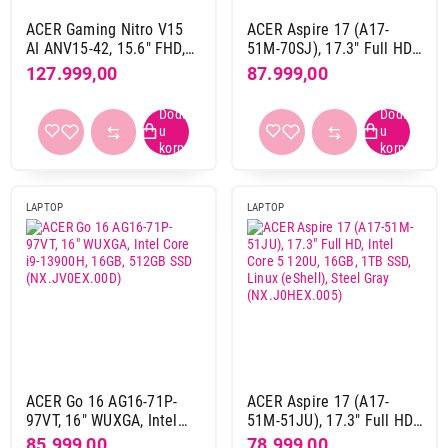
ACER Gaming Nitro V15
ACER Aspire 17 (A17-
AI ANV15-42, 15.6" FHD,
51M-70SJ), 17.3" Full HD,
AMD Ryzen 5 7640HS,
Intel Core i7-13620H, 16
127.999,00
87.999,00
16GB, 512GB SSD,
GB, 1TB SSD, Linux
65.999,00
RTX4050, backlit, EN, DOS,
(eShell), Steel Gray
LAPTOPOVI
crna
(NX.JHEEX.004)
ACER AG15-42P-R9QM, 15,6", AMD R5
5625U, 32GB, 512GB
Proizvod je dodat u korpu.
LAPTOP
LAPTOP
Ukupno u korpi:
0,00
Nastavi kupovinu
Završi kupovinu
ACER Go 16 AG16-71P-
ACER Aspire 17 (A17-
97VT, 16" WUXGA, Intel
51M-51JU), 17.3" Full HD,
Core i9-13900H, 16GB,
Intel Core 5 120U, 16GB,
85.999,00
78.999,00