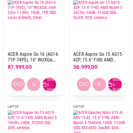
ACER Aspire Go 16 (AG16-
ACER Aspire Go 15 AG15-
71P-74YS), 16" WUXGA,
42P, 15.6" FHD, AMD
Intel Core 7 150U, 16GB,
Ryzen 5 5625U, 16GB,
87.999,00
56.999,00
1TB SSD, Linux (eShell),
512GB SSD, GLAN, DOS,
Silver
srebrna
LAPTOP
LAPTOP