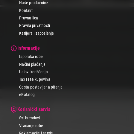
Naše prodavnice
Kontakt
Pravna lica
Pravila privatnosti
Karijera i zaposlenje
Informacije
Isporuka robe
Načini plaćanja
Uslovi korišćenja
Tax Free kupovina
Česta postavljana pitanja
eKatalog
Korisnički servis
Svi brendovi
Vraćanje robe
Reklamacije i servis