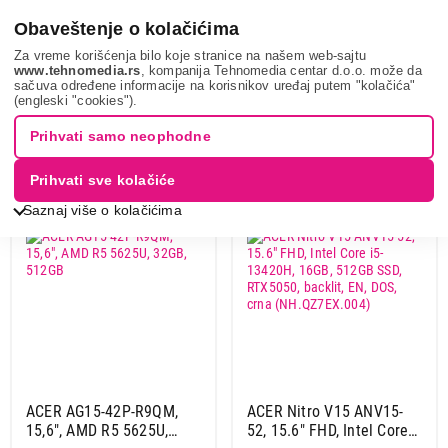
0
Obaveštenje o kolačićima
Za vreme korišćenja bilo koje stranice na našem web-sajtu
www.tehnomedia.rs
, kompanija Tehnomedia centar d.o.o. može da
sačuva određene informacije na korisnikov uređaj putem "kolačića"
TOP LAPTOP AKCIJA
(engleski "cookies").
Prihvati samo neophodne
Sortiranje
Prikaz
Prihvati sve kolačiće
Saznaj više o kolačićima
LAPTOP
LAPTOP
ACER AG15-42P-R9QM,
ACER Nitro V15 ANV15-
15,6", AMD R5 5625U,
52, 15.6" FHD, Intel Core