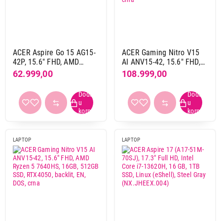
ACER Aspire Go 15 AG15-
ACER Gaming Nitro V15
42P, 15.6" FHD, AMD
AI ANV15-42, 15.6" FHD,
Ryzen 5 7430U, 24GB,
AMD Ryzen 5 7640HS,
62.999,00
108.999,00
512GB SSD, DOS, srebrna
16GB, 512GB SSD,
RTX4050, backlit, DOS,
crna
LAPTOP
LAPTOP