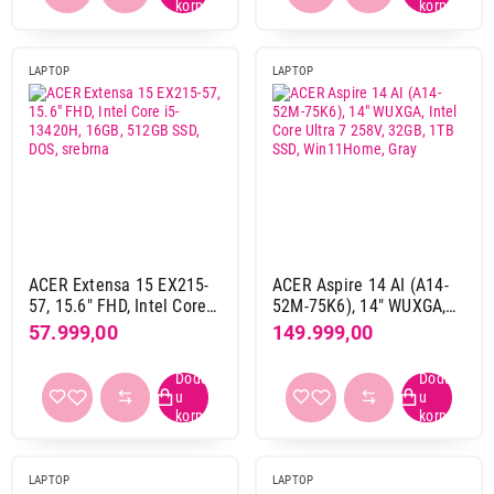
LAPTOP
LAPTOP
ACER Extensa 15 EX215-
ACER Aspire 14 AI (A14-
57, 15.6" FHD, Intel Core
52M-75K6), 14" WUXGA,
i5-13420H, 16GB, 512GB
Intel Core Ultra 7 258V,
57.999,00
149.999,00
SSD, DOS, srebrna
32GB, 1TB SSD,
Win11Home, Gray
LAPTOP
LAPTOP