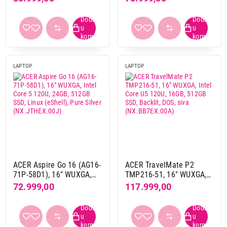
512GB SSD
1TB SSD, Linux (eShell),
(NX.JV0EX.00D)
Steel Gray
(NX.J0HEX.005)
LAPTOP
LAPTOP
ACER Aspire Go 16 (AG16-
ACER TravelMate P2
71P-58D1), 16" WUXGA,
TMP216-51, 16" WUXGA,
Intel Core 5 120U, 24GB,
Intel Core U5 120U, 16GB,
72.999,00
117.999,00
512GB SSD, Linux (eShell),
512GB SSD, Backlit, DOS,
Pure Silver
siva (NX.BB7EX.00A)
(NX.JTHEX.00J)