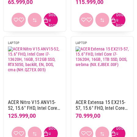
32GB, 512GB
i5-13420H, 16GB, 512GB
65.999,00
115.999,00
SSD, RTX5050, backlit, EN,
DOS, crna
(NH.QZ7EX.004)
LAPTOP
LAPTOP
ACER Nitro V15 ANV15-
ACER Extensa 15 EX215-
52, 15.6" FHD, Intel Core
57, 15.6" FHD, Intel Core
i7-13620H, 16GB, 512GB
i7-13620H, 16GB, 1TB
125.999,00
70.999,00
SSD, RTX5050, backlit, EN,
SSD, DOS, srebrna
DOS, crna
(NX.EJBEX.00F)
(NH.QZ7EX.005)