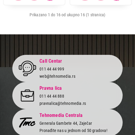
Prikazano 1 do 16 od ukupno 16 (1 stranica)
Call Centar
011 44 44 999
web@tehnomedia.rs
Pravna lica
011 44 44 888
pravnalica@tehnomedia.rs
Tehnomedia Centrala
Generala Gambete 44, Zaječar
Pronađite nas u jednom od 50 gradova!