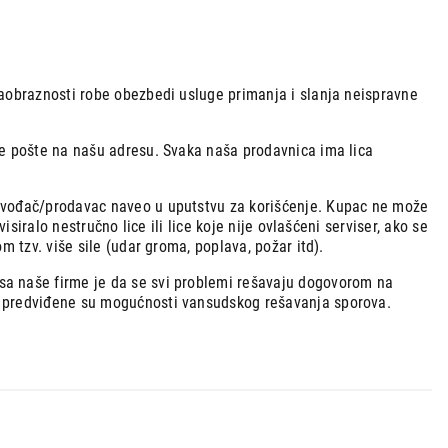
saobraznosti robe obezbedi usluge primanja i slanja neispravne
ke pošte na našu adresu. Svaka naša prodavnica ima lica
izvođač/prodavac naveo u uputstvu za korišćenje. Kupac ne može
isiralo nestručno lice ili lice koje nije ovlašćeni serviser, ako se
m tzv. više sile (udar groma, poplava, požar itd).
sa naše firme je da se svi problemi rešavaju dogovorom na
a predviđene su mogućnosti vansudskog rešavanja sporova.