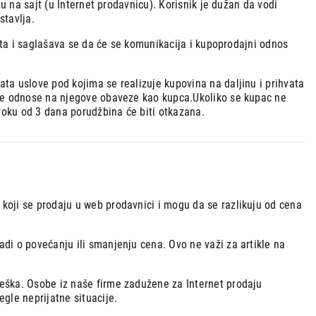
u na sajt (u Internet prodavnicu). Korisnik je dužan da vodi
stavlja.
ajta i saglašava se da će se komunikacija i kupoprodajni odnos
ta uslove pod kojima se realizuje kupovina na daljinu i prihvata
 se odnose na njegove obaveze kao kupca.Ukoliko se kupac ne
 roku od 3 dana porudžbina će biti otkazana.
koji se prodaju u web prodavnici i mogu da se razlikuju od cena
di o povećanju ili smanjenju cena. Ovo ne važi za artikle na
eška. Osobe iz naše firme zadužene za Internet prodaju
gle neprijatne situacije.