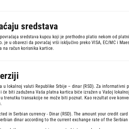
raćaju sredstava
 povraćaja sredstava kupcu koji je prethodno platio nekom od platnih 
o. je u obavezi da povraćaj vrši isključivo preko VISA, EC/MC i Ma
a na račun korisnika kartice.
erziji
a u lokalnoj valuti Republike Srbije – dinar (RSD). Za informativni
i će biti zadužena Vaša platna kartica biće izražen u Vašoj lokalnoj 
 u trenutku transakcije ne može biti poznat. Kao rezultat ove konv
.
cted in Serbian currency - Dinar (RSD). The amount your credit card
 Serbian dinar according to the current exchange rate of the Serbian