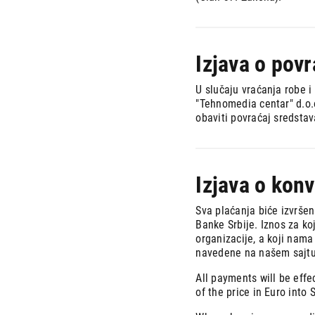
Izjava o pov
U slučaju vraćanja robe i
"Tehnomedia centar" d.o.
obaviti povraćaj sredstav
Izjava o konv
Sva plaćanja biće izvršen
Banke Srbije. Iznos za koj
organizacije, a koji nama
navedene na našem sajtu
All payments will be effe
of the price in Euro into