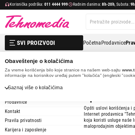
Korisnička podrška:
011 4444 999
Radnim danima:
8h-20h
, Subota:
9h
SVI PROIZVODI
Početna
Prodavnice
Prav
Obaveštenje o kolačićima
Uslovi korišćenja
Za vreme korišćenja bilo koje stranice na našem web-sajtu
www.t
informacije na korisnikov uređaj putem "kolačića" (engleski "cooki
Uslovi kor
Tehnomedia
Bela tehnika
Saznaj više o kolačićima
O nama
Opšti uslovi 
TV, audio, video i foto
Prodavnice
IT & Gaming
Opšti uslovi korišćenja i
Kontakt
Internet prodavnica "Teh
Mobilni telefoni i tableti
koja koristi usluge naše 
Pravila privatnosti
maloprodajnim objektima
Karijera i zaposlenje
Mali kućni aparati