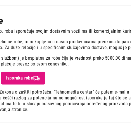
e
. robu isporučuje svojim dostavnim vozilima ili komercijalnim kuri
 veličine robe, robu kupljenu u našim prodavnicama preuzima kupac 
a. Za duže relacije i u specifičnim slučajevima dostave, moguć je 
službom) je besplatna za robu čija je vrednost preko 5000,00 dinar
naplaćuje prevoz po svom cenovniku.
Isporuka robe
 Zakona o zaštiti potrošača, “Tehnomedia centar” će putem e-maila 
ajčešći razlog za potencijalnu nemogućnost isporuke je taj što se 
alima te bi u slučaju masovnog poručivanja određenog proizvoda po
anja stranice.