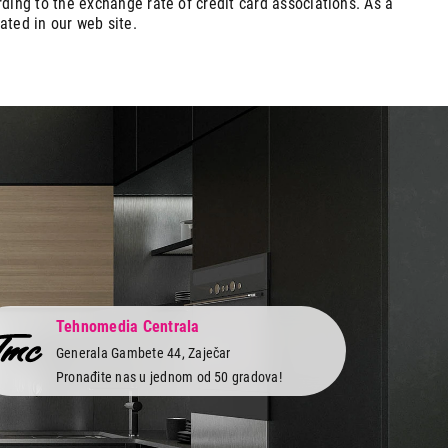
ding to the exchange rate of credit card associations. As a
tated in our web site.
Tehnomedia Centrala
Generala Gambete 44, Zaječar
Pronađite nas u jednom od 50 gradova!