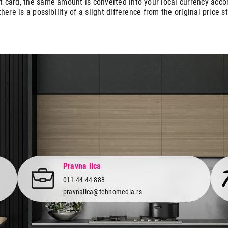
 card, the same amount is converted into your local currency accor
there is a possibility of a slight difference from the original price s
Pravna lica
011 44 44 888
pravnalica@tehnomedia.rs