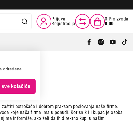
Prijava
0
Proizvoda
Registracija
0,00
va određene
i sve kolačiće
o zaštiti potrošača i dobrom praksom poslovanja naše firme.
oda koje naša firma ima u ponudi. Korisnik ili kupac je osoba
 njima informiše, ako želi da ih direktno kupi u našim