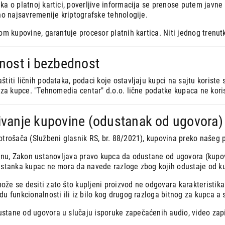
ka o platnoj kartici, poverljive informacija se prenose putem javne
no najsavremenije kriptografske tehnologije.
om kupovine, garantuje procesor platnih kartica. Niti jednog trenut
tnost i bezbednost
titi ličnih podataka, podaci koje ostavljaju kupci na sajtu koriste
 za kupce. "Tehnomedia centar" d.o.o. lične podatke kupaca ne koris
ivanje kupovine (odustanak od ugovora)
otrošača (Službeni glasnik RS, br. 88/2021), kupovina preko našeg 
jinu, Zakon ustanovljava pravo kupca da odustane od ugovora (kupo
ustanka kupac ne mora da navede razloge zbog kojih odustaje od k
e se desiti zato što kupljeni proizvod ne odgovara karakteristikam
u funkcionalnosti ili iz bilo kog drugog razloga bitnog za kupca a
tane od ugovora u slučaju isporuke zapečaćenih audio, video zapis