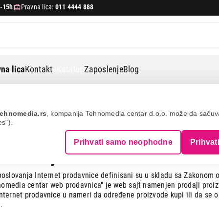
-15h
Pravna lica:
011 4444 888
na lica
Kontakt
eKatalog
Zaposlenje
Blog
ehnomedia.rs
, kompanija Tehnomedia centar d.o.o. može da saču
es").
išćenja
Prihvati samo neophodne
Prihvat
korišćenja
 poslovanja Internet prodavnice definisani su u skladu sa Zakonom 
nomedia centar web prodavnica" je web sajt namenjen prodaji proizv
Internet prodavnice u nameri da određene proizvode kupi ili da se o
.