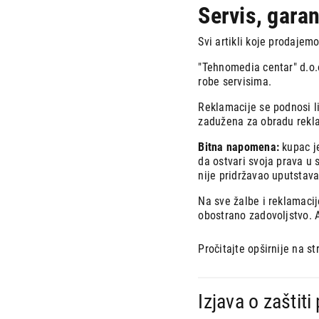
Servis, garan
Svi artikli koje prodajem
"Tehnomedia centar" d.o.
robe servisima.
Reklamacije se podnosi l
zadužena za obradu rekla
Bitna napomena:
kupac je
da ostvari svoja prava u s
nije pridržavao uputstava
Na sve žalbe i reklamaci
obostrano zadovoljstvo. 
Pročitajte opširnije na st
Izjava o zaštiti