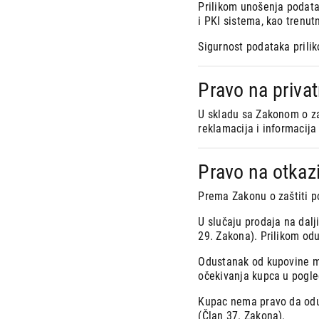
Prilikom unošenja podata
i PKI sistema, kao trenut
Sigurnost podataka prilik
Pravo na priva
U skladu sa Zakonom o zaš
reklamacija i informacija
Pravo na otkaz
Prema Zakonu o zaštiti p
U slučaju prodaja na dal
29. Zakona). Prilikom od
Odustanak od kupovine mož
očekivanja kupca u pogled
Kupac nema pravo da odus
(Član 37. Zakona).