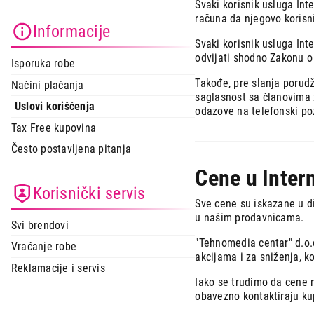
Svaki korisnik usluga Int
Mali kuhinjski aparati
računa da njegovo korisni
Informacije
Grejanje i hlađenje
Svaki korisnik usluga Int
odvijati shodno Zakonu o 
Isporuka robe
Nega tela, lepota i zdravlje
Takođe, pre slanja porud
Načini plaćanja
Sport i putovanje
saglasnost sa članovima 
Uslovi korišćenja
odazove na telefonski poz
Sve za kuću i baštu
Tax Free kupovina
Često postavljena pitanja
Vesa
Cene u Inter
Korisnički servis
Sve cene su iskazane u d
u našim prodavnicama.
Svi brendovi
"Tehnomedia centar" d.o.
Vraćanje robe
akcijama i za sniženja, k
Reklamacije i servis
Iako se trudimo da cene 
obavezno kontaktiraju kup