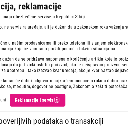
cija, reklamacije
o imaju obezbeđene servise u Republici Srbiji.
o. ne servisira uređaje, ali je dužan da u zakonskom roku važenja 
ično u našim prodavnicama ili preko telefona ili slanjem elektrons
macija koja će vam rado pružiti pomoć u takvim situacijama.
 dužan da se pridržava napomena o korišćenju artikla koje je pro
lučaju da je fizički oštetio proizvod, ako je neispravan proizvod serv
 za upotrebu i tako izazvao kvar uređaja, ako je kvar nastao dejstvo
je kupac će dobiti odgovor u najkraćem mogućem roku a dobra prak
Ako se, međutim, dogovor ne postigne, Zakonom o zaštiti potrošač
rani
Reklamacije i servis
 poverljivih podataka o transakciji