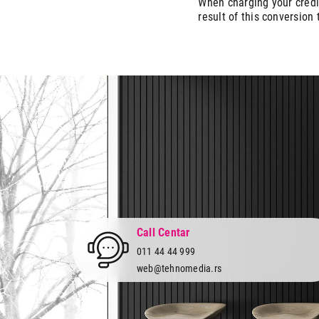
When charging your credit
result of this conversion 
Call Centar
011 44 44 999
web@tehnomedia.rs