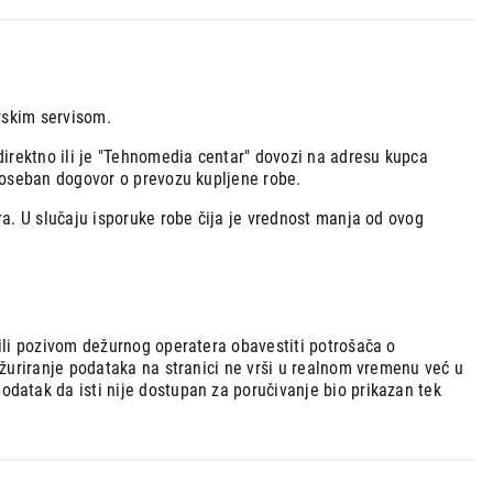
rskim servisom.
direktno ili je "Tehnomedia centar" dovozi na adresu kupca
poseban dogovor o prevozu kupljene robe.
a. U slučaju isporuke robe čija je vrednost manja od ovog
ili pozivom dežurnog operatera obavestiti potrošača o
ažuriranje podataka na stranici ne vrši u realnom vremenu već u
datak da isti nije dostupan za poručivanje bio prikazan tek