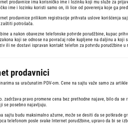
ernet prodavnice ima korisničko ime i lozinku koji mu služe za prijav
čko ime i lozinku koristi samo on, ili lice od poverenja koje ga pred
ernet prodavnice prilikom registracije prihvata uslove korišćenja s
zaštiti potrošača.
žbine a nakon obavezne telefonske potvrde porudžbine, kupac prihva
zakona koji se odnose na povraćaj robe kupljene na daljinu a koji
iv ili ne dostavi ispravan kontakt telefon za potvrdu porudžbine u
net prodavnici
inarima sa uračunatim PDV-om. Cene na sajtu važe samo za artikle 
o. zadržava pravo promene cena bez prethodne najave, bilo da se ra
oji se posebno najavljuju.
na sajtu budu maksimalno ažurne, može se desiti da se potkrade gr
ca telefonom posle svake Internet porudžbine, upravo da bi se izbe