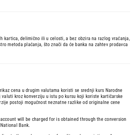
kartica, delimično ili u celosti, a bez obzira na razlog vraćanja,
estro metoda plaćanja, što znači da će banka na zahtev prodavca
 prikaz cena u drugim valutama koristi se srednji kurs Narodne
valuti kroz konverziju u istu po kursu koji koriste kartičarske
erzije postoji mogućnost neznatne razlike od originalne cene
 account will be charged for is obtained through the conversion
 National Bank.