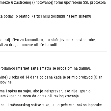
 mreže u zaštićenoj (kriptovanoj) formi upotrebom SSL protokola
ka podaci o platnoj kartici nisu dostupni našem sistemu.
 se isključivo za komunikaciju u slučajevima kupovine robe,
ti za druge namene niti će to raditi.
prodajnog Internet sajta smatra se prodajom na daljinu.
vine) u roku od 14 dana od dana kada je primio proizvod (Član
upovine.
a i opisu na sajtu, ako je neispravan, ako nije ispunio
 sam kupac ne mora da obrazloži razlog vraćanja.
a ili računarskog softvera koji su otpečaćeni nakon isporuke