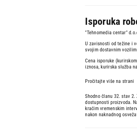
Isporuka rob
"Tehnomedia centar" d.o.o
U zavisnosti od težine i
svojim dostavnim vozilim
Cena isporuke (kurirskom 
iznosa, kurirska služba 
Pročitajte više na strani
Shodno članu 32. stav 2.
dostupnosti proizvoda. N
kraćim vremenskim interv
nakon naknadnog osvežav